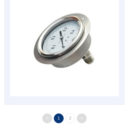
<
1
2
>